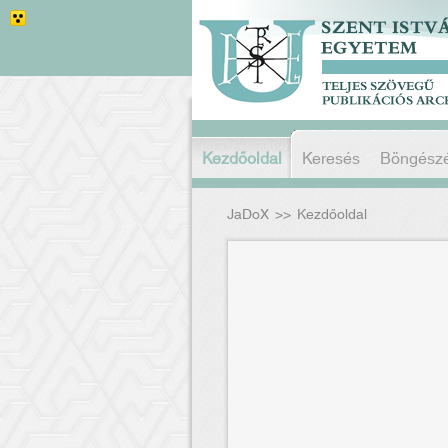
Kezdőoldal
Keresés
Böngész
JaDoX
>>
Kezdőoldal