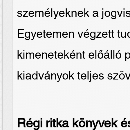
személyeknek a jogvis
Egyetemen végzett t
kimeneteként előálló 
kiadványok teljes szö
Régi ritka könyvek és