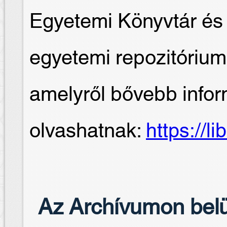
Egyetemi Könyvtár és 
egyetemi repozitórium 
amelyről bővebb infor
olvashatnak:
https://l
Az Archívumon belü