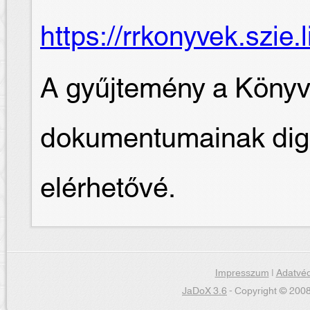
https://rrkonyvek.szie.
A gyűjtemény a Könyvtá
dokumentumainak digita
elérhetővé.
Impresszum
|
Adatvéd
JaDoX 3.6
- Copyright © 2008