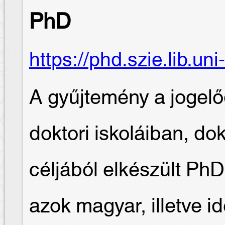
PhD
https://phd.szie.lib.un
A gyűjtemény a jogel
doktori iskoláiban, do
céljából elkészült PhD
azok magyar, illetve i